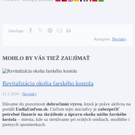
Zdieľajte:
Kategórie:
Novinky
MOHLO BY VÁS TIEŽ ZAUJÍMAŤ
Revitalizácia okolia farského kostola
21.2.2026
Novinky
Dávame do pozornosti
dobročinnú výzvu
, ktorá je práve aktívna na
portáli
ĽudiaĽuďom.sk
. Cieľom tejto iniciatívy je
zabezpečiť
potrebné financie na skrášlenie a úpravu okolia nášho farského
kostola
– miesta, kde sa stretávame pri svätých omšiach, modlitbe i
pietnych spomienkach.