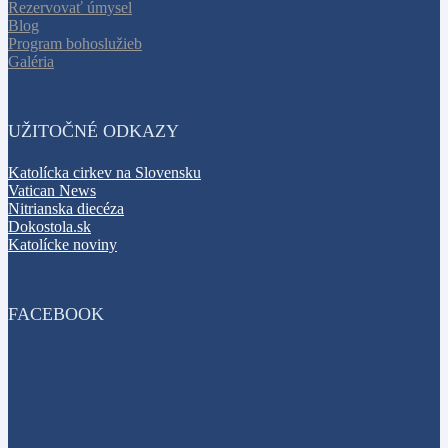
Rezervovať úmysel
Blog
Program bohoslužieb
Galéria
UŽITOČNÉ ODKAZY
Katolícka cirkev na Slovensku
Vatican News
Nitrianska diecéza
Dokostola.sk
Katolícke noviny
FACEBOOK