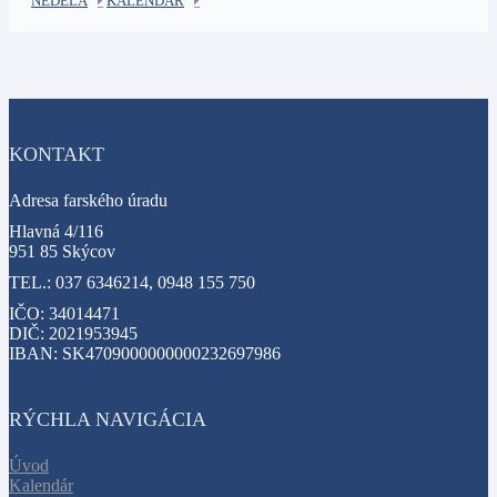
NEDEĽA
KALENDÁR
KONTAKT
Adresa farského úradu
Hlavná 4/116
951 85 Skýcov
TEL.: 037 6346214, 0948 155 750
IČO: 34014471
DIČ: 2021953945
IBAN: SK4709000000000232697986
RÝCHLA NAVIGÁCIA
Úvod
Kalendár