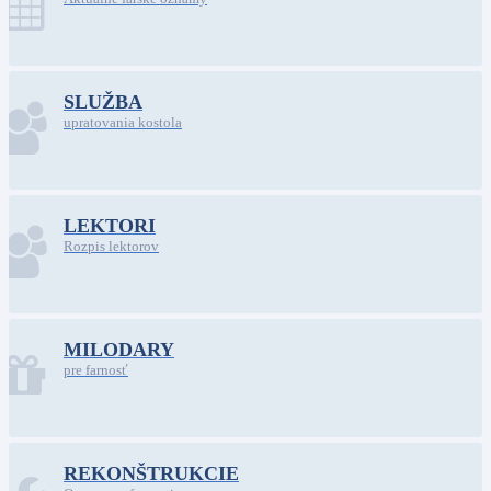
SLUŽBA
upratovania kostola
LEKTORI
Rozpis lektorov
MILODARY
pre farnosť
REKONŠTRUKCIE