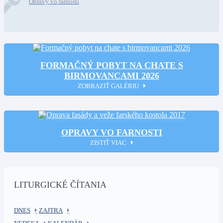
Opravy vo farnosti
FORMAČNÝ POBYT NA CHATE S
BIRMOVANCAMI 2026
ZOBRAZIŤ GALÉRIU
OPRAVY VO FARNOSTI
ZISTIŤ VIAC
LITURGICKÉ ČÍTANIA
DNES
ZAJTRA