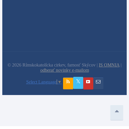
© 2026 Rímskokatolícka cirkev, farnosť Skýcov |
IS OMNIA
|
odberať novinky e-mailom
Select Language
▼