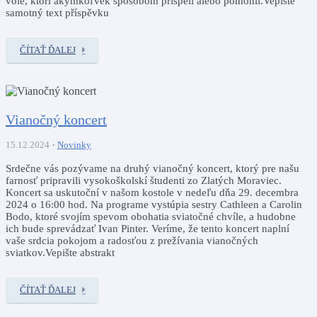
vôle, ktorí akýmkoľvek spôsobom prispeli alebo pomohli.Vepište
samotný text příspěvku
ČÍTAŤ ĎALEJ
Vianočný koncert
15.12.2024
Novinky
Srdečne vás pozývame na druhý vianočný koncert, ktorý pre našu
farnosť pripravili vysokoškolskí študenti zo Zlatých Moraviec.
Koncert sa uskutoční v našom kostole v nedeľu dňa 29. decembra
2024 o 16:00 hod. Na programe vystúpia sestry Cathleen a Carolin
Bodo, ktoré svojím spevom obohatia sviatočné chvíle, a hudobne
ich bude sprevádzať Ivan Pinter. Veríme, že tento koncert naplní
vaše srdcia pokojom a radosťou z prežívania vianočných
sviatkov.Vepište abstrakt
ČÍTAŤ ĎALEJ