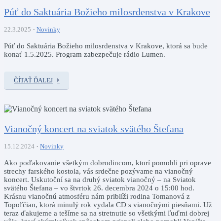
Púť do Saktuária Božieho milosrdenstva v Krakove
22.3.2025
Novinky
Púť do Saktuária Božieho milosrdenstva v Krakove, ktorá sa bude
konať 1.5.2025. Program zabezpečuje rádio Lumen.
ČÍTAŤ ĎALEJ
Vianočný koncert na sviatok svätého Štefana
15.12.2024
Novinky
Ako poďakovanie všetkým dobrodincom, ktorí pomohli pri oprave
strechy farského kostola, vás srdečne pozývame na vianočný
koncert. Uskutoční sa na druhý sviatok vianočný – na Sviatok
svätého Štefana – vo štvrtok 26. decembra 2024 o 15:00 hod.
Krásnu vianočnú atmosféru nám priblíži rodina Tomanová z
Topoľčian, ktorá minulý rok vydala CD s vianočnými piesňami. Už
teraz ďakujeme a tešíme sa na stretnutie so všetkými ľuďmi dobrej