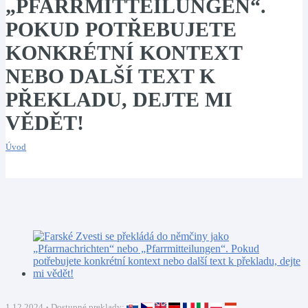
„PFARRMITTEILUNGEN“.
POKUD POTŘEBUJETE
KONKRÉTNÍ KONTEXT
NEBO DALŠÍ TEXT K
PŘEKLADU, DEJTE MI
VĚDĚT!
Úvod
1.12.2024
Dostupné preklady: