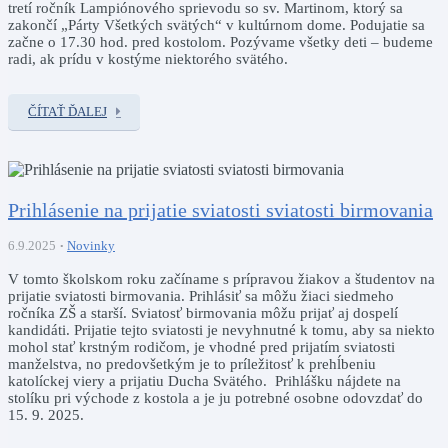
tretí ročník Lampiónového sprievodu so sv. Martinom, ktorý sa
zakončí „Párty Všetkých svätých“ v kultúrnom dome. Podujatie sa
začne o 17.30 hod. pred kostolom. Pozývame všetky deti – budeme
radi, ak prídu v kostýme niektorého svätého.
ČÍTAŤ ĎALEJ
Prihlásenie na prijatie sviatosti sviatosti birmovania
6.9.2025
Novinky
V tomto školskom roku začíname s prípravou žiakov a študentov na
prijatie sviatosti birmovania. Prihlásiť sa môžu žiaci siedmeho
ročníka ZŠ a starší. Sviatosť birmovania môžu prijať aj dospelí
kandidáti. Prijatie tejto sviatosti je nevyhnutné k tomu, aby sa niekto
mohol stať krstným rodičom, je vhodné pred prijatím sviatosti
manželstva, no predovšetkým je to príležitosť k prehĺbeniu
katolíckej viery a prijatiu Ducha Svätého.
Prihlášku nájdete na
stolíku pri východe z kostola a je ju potrebné osobne odovzdať do
15. 9. 2025.