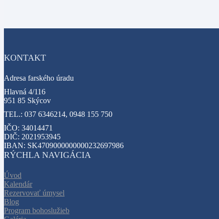
KONTAKT
Adresa farského úradu
Hlavná 4/116
951 85 Skýcov
TEL.: 037 6346214, 0948 155 750
IČO: 34014471
DIČ: 2021953945
IBAN: SK4709000000000232697986
RÝCHLA NAVIGÁCIA
Úvod
Kalendár
Rezervovať úmysel
Blog
Program bohoslužieb