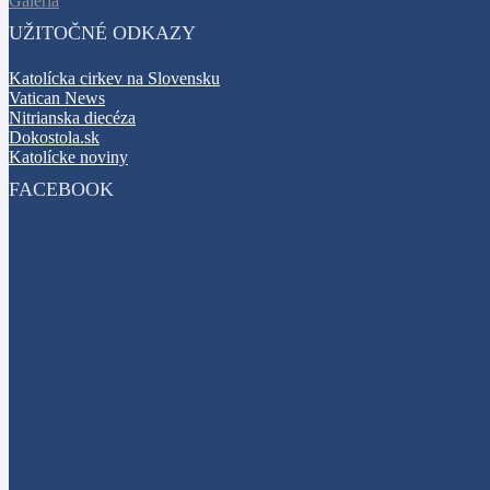
Galéria
UŽITOČNÉ ODKAZY
Katolícka cirkev na Slovensku
Vatican News
Nitrianska diecéza
Dokostola.sk
Katolícke noviny
FACEBOOK